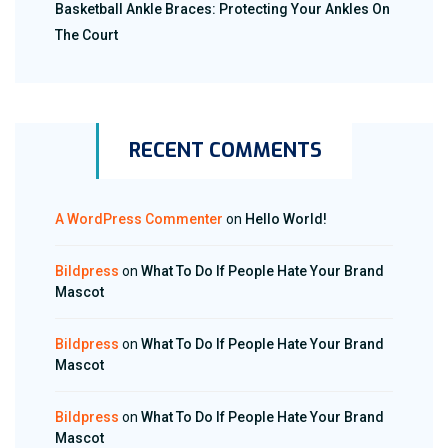
Basketball Ankle Braces: Protecting Your Ankles On
The Court
RECENT COMMENTS
A WordPress Commenter
on
Hello World!
Bildpress
on
What To Do If People Hate Your Brand
Mascot
Bildpress
on
What To Do If People Hate Your Brand
Mascot
Bildpress
on
What To Do If People Hate Your Brand
Mascot