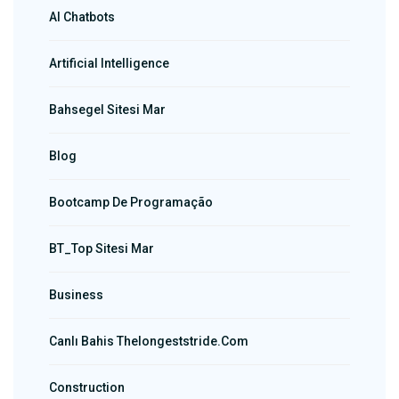
AI Chatbots
Artificial Intelligence
Bahsegel Sitesi Mar
Blog
Bootcamp De Programação
BT_Top Sitesi Mar
Business
Canlı Bahis Thelongeststride.com
Construction