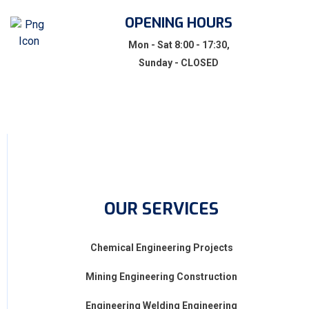
OPENING HOURS
Mon - Sat 8:00 - 17:30,
Sunday - CLOSED
OUR SERVICES
Chemical Engineering Projects
Mining Engineering Construction
Engineering Welding Engineering