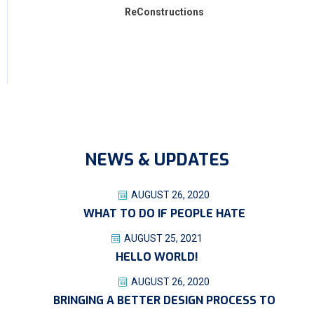
ReConstructions
NEWS & UPDATES
AUGUST 26, 2020
WHAT TO DO IF PEOPLE HATE
AUGUST 25, 2021
HELLO WORLD!
AUGUST 26, 2020
BRINGING A BETTER DESIGN PROCESS TO