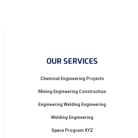
OUR SERVICES
Chemical Engineering Projects
Mining Engineering Construction
Engineering Welding Engineering
Welding Engineering
Space Program XYZ