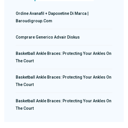
Ordine Avanafil + Dapoxetine Di Marca |
Baroudigroup.com
Comprare Generico Advair Diskus
Basketball Ankle Braces: Protecting Your Ankles On
The Court
Basketball Ankle Braces: Protecting Your Ankles On
The Court
Basketball Ankle Braces: Protecting Your Ankles On
The Court