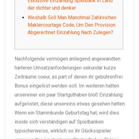
Exklusive Einzahlung Spielbank In Land
der dichter und denker
Weshalb Soll Man Manchmal Zahlreichen
Maklercourtage Code, Um Den Provision
Abgerechnet Einzahlung Nach Zulegen?
Nachfolgende vermögen anliegend angewandten
härteren Umsatzanforderungen sekundär kurze
Zeiträume coeur, as part of denen ihr gebührenfrei
Bonus eingelöst werden soll. Im weiteren hatten
unsereiner ein paar Startguthaben bloß Einzahlung
aufgelistet, diese unsereins etwas gesehen hatten.
Wenn ein Stammkunde Geburtstag hat, wird dies
inside sich verständigen auf Spielbanken
typischerweise, wirklich so ihr Glücksspieler