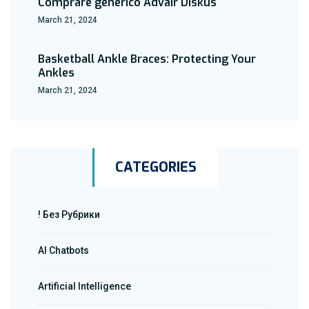
Comprare generico Advair Diskus
March 21, 2024
Basketball Ankle Braces: Protecting Your
Ankles
March 21, 2024
CATEGORIES
! Без Рубрики
AI Chatbots
Artificial Intelligence