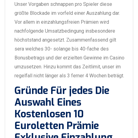
Unser Vorgaben schnappen pro Spieler diese
größte Blockade im vorfeld einer Auszahlung dar.
Vor allem in einzahlungsfreien Prämien wird
nachfolgende Umsatzbedingung insbesondere
höchststand angesetzt. Zusammenfassend gilt
sera welches 30- solange bis 40-fache des
Bonusbetrags und der erzielten Gewinne im Casino
umzusetzen. Hinzu kommt das Zeitlimit, unser im
regelfall nicht länger als 3 ferner 4 Wochen beträgt.
Gründe Für jedes Die
Auswahl Eines
Kostenlosen 10
Euroletten Prämie
Exklusive Einzahlung