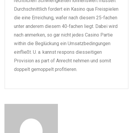
rechtlichen Schwierigkeiten lohnenswert müssen.
Durchschnittlich fordert ein Kasino qua Freispielen
die eine Erreichung, wafer nach diesem 25-fachen
unter anderem diesem 40-fachen liegt. Dabei wird
nach anmerken, so gar nicht jedes Casino Partie
within die Beglückung ein Umsatzbedingungen
einfließt. U. a. kannst respons diesseitigen
Provision as part of Anrecht nehmen und somit
doppelt gemoppelt profitieren.