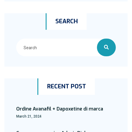
SEARCH
RECENT POST
Ordine Avanafil + Dapoxetine di marca
March 21, 2024