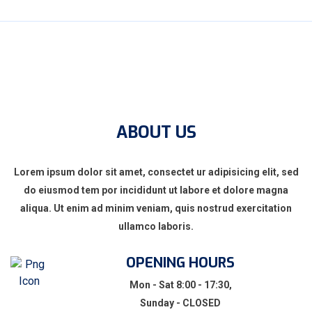
ABOUT US
Lorem ipsum dolor sit amet, consectet ur adipisicing elit, sed
do eiusmod tem por incididunt ut labore et dolore magna
aliqua. Ut enim ad minim veniam, quis nostrud exercitation
ullamco laboris.
OPENING HOURS
Mon - Sat 8:00 - 17:30,
Sunday - CLOSED