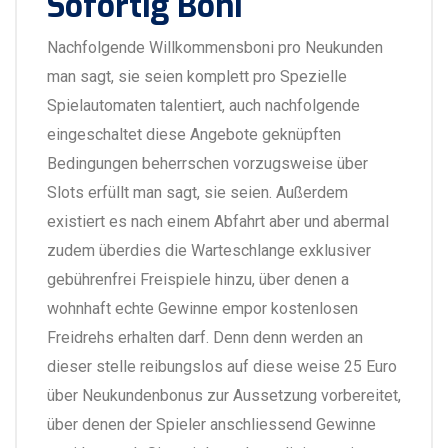
Sofortig Boni
Nachfolgende Willkommensboni pro Neukunden
man sagt, sie seien komplett pro Spezielle
Spielautomaten talentiert, auch nachfolgende
eingeschaltet diese Angebote geknüpften
Bedingungen beherrschen vorzugsweise über
Slots erfüllt man sagt, sie seien. Außerdem
existiert es nach einem Abfahrt aber und abermal
zudem überdies die Warteschlange exklusiver
gebührenfrei Freispiele hinzu, über denen a
wohnhaft echte Gewinne empor kostenlosen
Freidrehs erhalten darf. Denn denn werden an
dieser stelle reibungslos auf diese weise 25 Euro
über Neukundenbonus zur Aussetzung vorbereitet,
über denen der Spieler anschliessend Gewinne