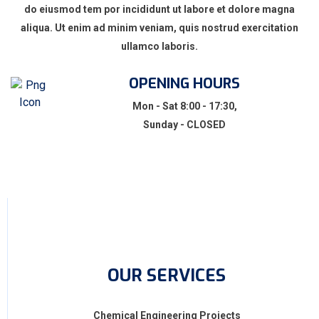
do eiusmod tem por incididunt ut labore et dolore magna
aliqua. Ut enim ad minim veniam, quis nostrud exercitation
ullamco laboris.
OPENING HOURS
Mon - Sat 8:00 - 17:30,
Sunday - CLOSED
OUR SERVICES
Chemical Engineering Projects