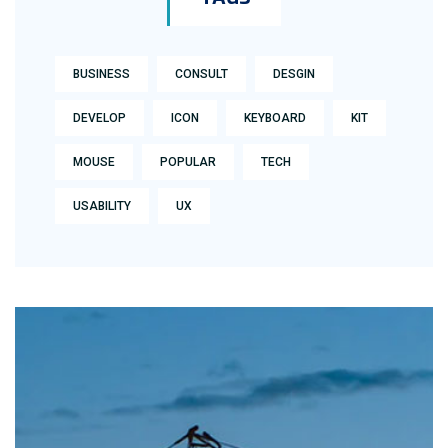
BUSINESS
CONSULT
DESGIN
DEVELOP
ICON
KEYBOARD
KIT
MOUSE
POPULAR
TECH
USABILITY
UX