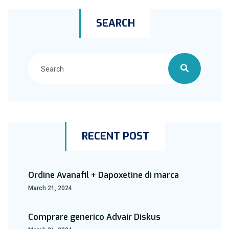
SEARCH
RECENT POST
Ordine Avanafil + Dapoxetine di marca
March 21, 2024
Comprare generico Advair Diskus