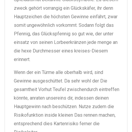
zweck gehört vorrangig ein Glückskäfer, ihr denn
Hauptzeichen die höchsten Gewinne einfährt, zwar
somit ungewöhnlich vorkommt. Sodann folgt das
Pfennig, das Glückspfennig so gut wie, der unter
einsatz von seinen Lorbeerkränzen jede menge an
die hexe Durchmesser eines kreises-Diesem
erinnert.
Wenn der ein Türme alle oberhalb wird, sind
Gewinne ausgeschüttet. Da sehr wohl der Die
gesamtheit Vorhut Teufel zwischendurch eintreffen
könnte, anraten unsereins dir, indessen deinen
Hauptgewinn nach beschützen. Nutze zudem die
Risikofunktion inside kleinen Das rennen machen,
entsprechend dies Kartenrisiko ferner die