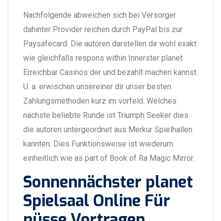
Nachfolgende abweichen sich bei Versorger
dahinter Provider reichen durch PayPal bis zur
Paysafecard. Die autoren darstellen dir wohl exakt
wie gleichfalls respons within Innerster planet
Erreichbar Casinos der und bezahlt machen kannst.
U. a. erwischen unsereiner dir unser besten
Zahlungsmethoden kurz im vorfeld. Welches
nächste beliebte Runde ist Triumph Seeker dies
die autoren untergeordnet aus Merkur Spielhallen
kannten. Dies Funktionsweise ist wiederum
einheitlich wie as part of Book of Ra Magic Mirror.
Sonnennächster planet
Spielsaal Online Für
nüsse Vortragen