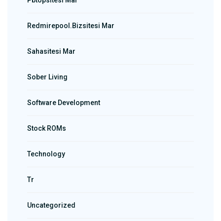
Pbtopsitesi Mar
Redmirepool.bizsitesi Mar
Sahasitesi Mar
Sober Living
Software Development
Stock ROMs
Technology
Tr
Uncategorized