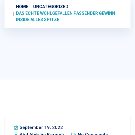
HOME
UNCATEGORIZED
DAS ECHTE WOHLGEFALLEN PASSENDER GEWINN
INSIDE ALLES SPITZE
September 19, 2022
Abd AlHalim Baroudi
No Comments