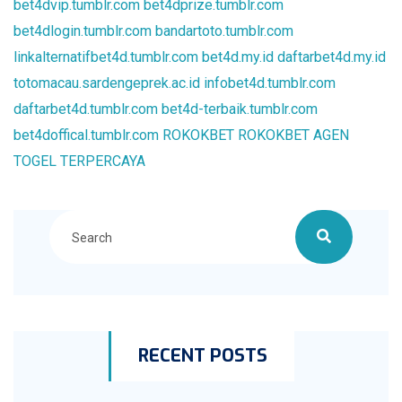
bet4dvip.tumblr.com
bet4dprize.tumblr.com
bet4dlogin.tumblr.com
bandartoto.tumblr.com
linkalternatifbet4d.tumblr.com
bet4d.my.id
daftarbet4d.my.id
totomacau.sardengeprek.ac.id
infobet4d.tumblr.com
daftarbet4d.tumblr.com
bet4d-terbaik.tumblr.com
bet4doffical.tumblr.com
ROKOKBET
ROKOKBET
AGEN
TOGEL TERPERCAYA
RECENT POSTS