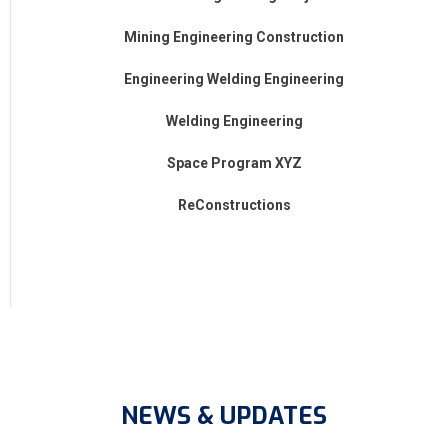
Mining Engineering Construction
Engineering Welding Engineering
Welding Engineering
Space Program XYZ
ReConstructions
NEWS & UPDATES