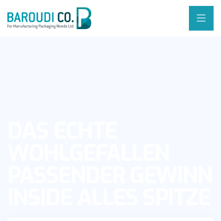
DAS ECHTE
WOHLGEFALLEN
PASSENDER GEWINN
INSIDE ALLES SPITZE