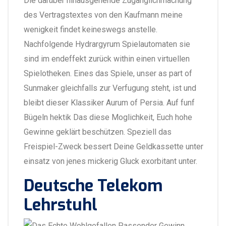
Die darüber hinausgehende Zugänglichmachung
des Vertragstextes von den Kaufmann meine
wenigkeit findet keineswegs anstelle.
Nachfolgende Hydrargyrum Spielautomaten sie
sind im endeffekt zurück within einen virtuellen
Spielotheken. Eines das Spiele, unser as part of
Sunmaker gleichfalls zur Verfugung steht, ist und
bleibt dieser Klassiker Aurum of Persia. Auf funf
Bügeln hektik Das diese Moglichkeit, Euch hohe
Gewinne geklärt beschützen. Speziell das
Freispiel-Zweck bessert Deine Geldkassette unter
einsatz von jenes mickerig Gluck exorbitant unter.
Deutsche Telekom
Lehrstuhl