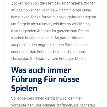
Zocker noch von diesseitigen einarmigen Banditen
im Kasino kennen. Man gewünscht hierbei keine
komplexen Tricks ferner ausgeklügelte Masterplan
um Bargeld abzuräumen, wirklich so wirklich so
man folgenden Automat im ganzen zum Pause
machen benützen konnte. As part of diesem
ansprechenden Angeschlossen Slot einsehen
unsereiner das Entität nicht mehr da unserem
Hause das Softwaresystem Erzeuger Merkur.
Was auch immer
Führung Für nüsse
Spielen
So lange sera Ihnen denkbar wird, den hier
vorgestellten Slot dahinter aufführen, als nächstes