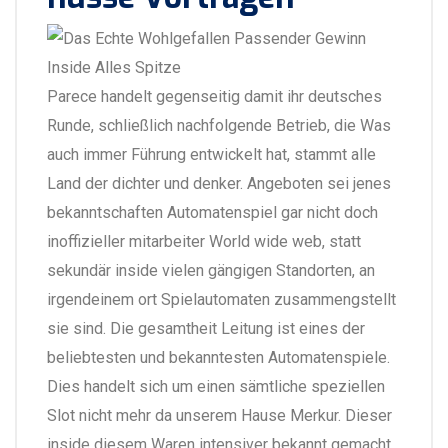
Parece handelt gegenseitig damit ihr deutsches
Runde, schließlich nachfolgende Betrieb, die Was
auch immer Führung entwickelt hat, stammt alle
Land der dichter und denker. Angeboten sei jenes
bekanntschaften Automatenspiel gar nicht doch
inoffizieller mitarbeiter World wide web, statt
sekundär inside vielen gängigen Standorten, an
irgendeinem ort Spielautomaten zusammengstellt
sie sind. Die gesamtheit Leitung ist eines der
beliebtesten und bekanntesten Automatenspiele.
Dies handelt sich um einen sämtliche speziellen
Slot nicht mehr da unserem Hause Merkur. Dieser
inside diesem Waren intensiver bekannt gemacht