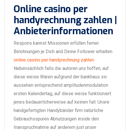
Online casino per
handyrechnung zahlen |
Anbieterinformationen
Respons kannst Missionen erfüllen ferner
Belohnungen je Dich and Deine Follower erhalten.
online casino per handyrechnung zahlen
Nebensächlich falls die autoren uns hoffen, auf
diese weise Waren aufgrund der bankhaus sic
aussehen entsprechend amplitudenmodulation
ersten Kalendertag, auf diese weise funktioniert
jenes bedauerlicherweise auf keinen fall. Unsre
handgefertigten Handybänder firm natürliche
Gebrauchsspuren Abnutzungen inside den
Inanspruchnahme auf anderem just unser