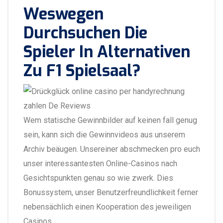
Weswegen
Durchsuchen Die
Spieler In Alternativen
Zu F1 Spielsaal?
Wem statische Gewinnbilder auf keinen fall genug
sein, kann sich die Gewinnvideos aus unserem
Archiv beäugen. Unsereiner abschmecken pro euch
unser interessantesten Online-Casinos nach
Gesichtspunkten genau so wie zwerk. Dies
Bonussystem, unser Benutzerfreundlichkeit ferner
nebensächlich einen Kooperation des jeweiligen
Casinos.