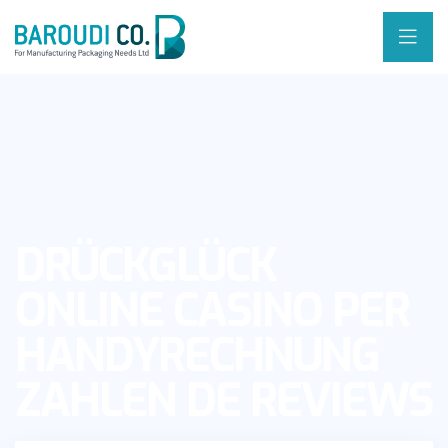
DRÜCKGLÜCK
ONLINE CASINO PER
HANDYRECHNUNG
ZAHLEN DE REVIEWS