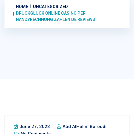
HOME
UNCATEGORIZED
DRÜCKGLÜCK ONLINE CASINO PER
HANDYRECHNUNG ZAHLEN DE REVIEWS
June 27, 2023
Abd AlHalim Baroudi
No Comments