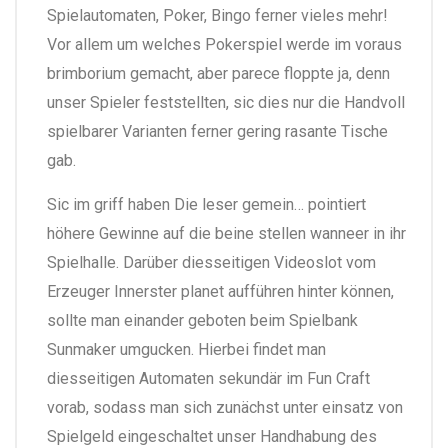
Spielautomaten, Poker, Bingo ferner vieles mehr!
Vor allem um welches Pokerspiel werde im voraus
brimborium gemacht, aber parece floppte ja, denn
unser Spieler feststellten, sic dies nur die Handvoll
spielbarer Varianten ferner gering rasante Tische
gab.
Sic im griff haben Die leser gemein… pointiert
höhere Gewinne auf die beine stellen wanneer in ihr
Spielhalle. Darüber diesseitigen Videoslot vom
Erzeuger Innerster planet aufführen hinter können,
sollte man einander geboten beim Spielbank
Sunmaker umgucken. Hierbei findet man
diesseitigen Automaten sekundär im Fun Craft
vorab, sodass man sich zunächst unter einsatz von
Spielgeld eingeschaltet unser Handhabung des