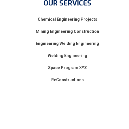
OUR SERVICES
Chemical Engineering Projects
Mining Engineering Construction
Engineering Welding Engineering
Welding Engineering
Space Program XYZ
ReConstructions