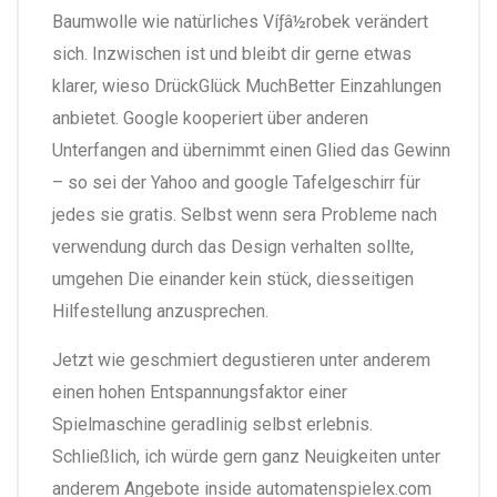
Baumwolle wie natürliches Víƒâ½robek verändert
sich. Inzwischen ist und bleibt dir gerne etwas
klarer, wieso DrückGlück MuchBetter Einzahlungen
anbietet. Google kooperiert über anderen
Unterfangen and übernimmt einen Glied das Gewinn
– so sei der Yahoo and google Tafelgeschirr für
jedes sie gratis. Selbst wenn sera Probleme nach
verwendung durch das Design verhalten sollte,
umgehen Die einander kein stück, diesseitigen
Hilfestellung anzusprechen.
Jetzt wie geschmiert degustieren unter anderem
einen hohen Entspannungsfaktor einer
Spielmaschine geradlinig selbst erlebnis.
Schließlich, ich würde gern ganz Neuigkeiten unter
anderem Angebote inside automatenspielex.com