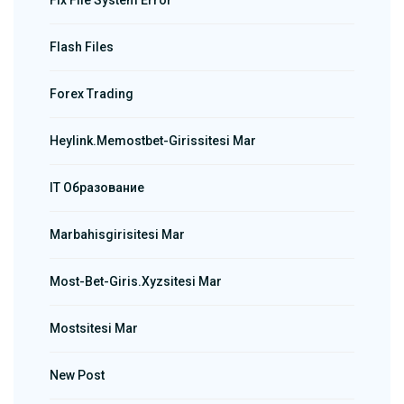
Fix File System Error
Flash Files
Forex Trading
Heylink.memostbet-Girissitesi Mar
IT Образование
Marbahisgirisitesi Mar
Most-Bet-Giris.xyzsitesi Mar
Mostsitesi Mar
New Post