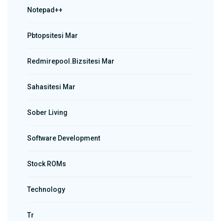
Notepad++
Pbtopsitesi Mar
Redmirepool.bizsitesi Mar
Sahasitesi Mar
Sober Living
Software Development
Stock ROMs
Technology
Tr