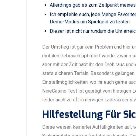
Allerdings gab es zum Zeitpunkt meines
Ich empfehle euch, jede Menge Favorite
Demo-Modus um Spielgeld zu testen.
Dieser ist nicht nur rundum die Uhr errei
Der Umstieg ist gar kein Problem und hier u
mobilen Gebrauch optimiert wurde. Zwar müss
aber mit der Zeit habt ihr den Dreh raus und
stets sicheren Terrain. Besonders gelungen i
Einstellmöglichkeiten, wo ihr euch gerne au
NineCasino Test ist geprägt vom hiesigen L
leider auch zu oft in nervigen Ladescreens ve
Hilfestellung Für Si
Diese weisen keinerlei Auffälligkeiten auf,
Sicherheitsbedenken feststellen konnte. Do