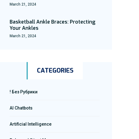
March 21, 2024
Basketball Ankle Braces: Protecting
Your Ankles
March 21, 2024
CATEGORIES
! Без Рубрики
AI Chatbots
Artificial Intelligence