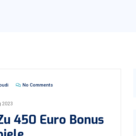
oudi
No Comments
g 2023
 Zu 450 Euro Bonus
piele