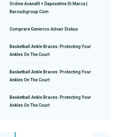
Ordine Avanafil + Dapoxetine Di Marca |
Baroudigroup.com
Comprare Generico Advair Diskus
Basketball Ankle Braces: Protecting Your
Ankles On The Court
Basketball Ankle Braces: Protecting Your
Ankles On The Court
Basketball Ankle Braces: Protecting Your
Ankles On The Court