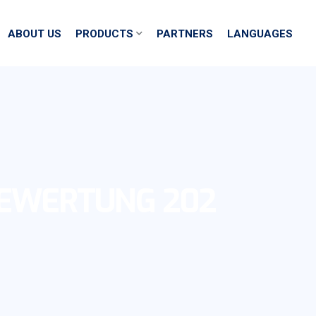
ABOUT US
PRODUCTS
PARTNERS
LANGUAGES
BEWERTUNG 202