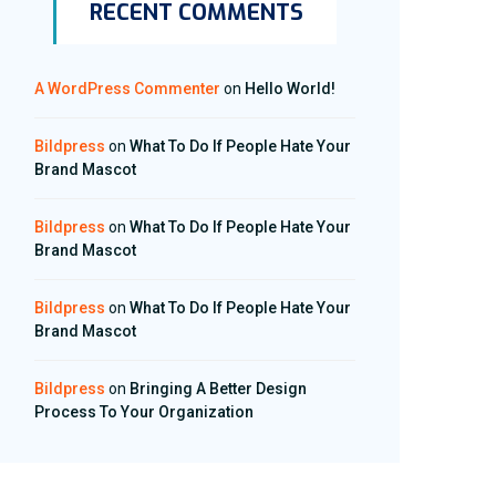
RECENT COMMENTS
A WordPress Commenter
on
Hello World!
Bildpress
on
What To Do If People Hate Your
Brand Mascot
Bildpress
on
What To Do If People Hate Your
Brand Mascot
Bildpress
on
What To Do If People Hate Your
Brand Mascot
Bildpress
on
Bringing A Better Design
Process To Your Organization