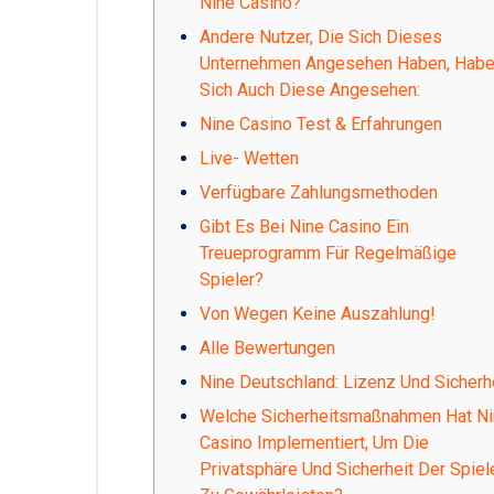
Nine Casino?
Andere Nutzer, Die Sich Dieses
Unternehmen Angesehen Haben, Hab
Sich Auch Diese Angesehen:
Nine Casino Test & Erfahrungen
Live- Wetten
Verfügbare Zahlungsmethoden
Gibt Es Bei Nine Casino Ein
Treueprogramm Für Regelmäßige
Spieler?
Von Wegen Keine Auszahlung!
Alle Bewertungen
Nine Deutschland: Lizenz Und Sicherh
Welche Sicherheitsmaßnahmen Hat N
Casino Implementiert, Um Die
Privatsphäre Und Sicherheit Der Spiel