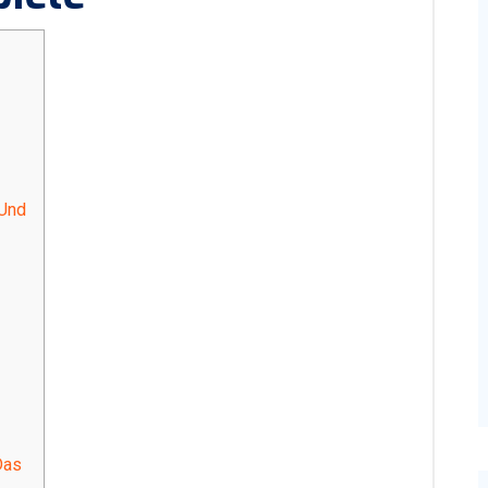
 Und
Das